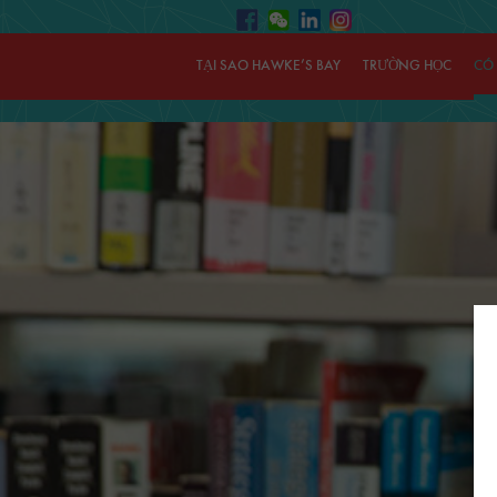
TẠI SAO HAWKE’S BAY
TRƯỜNG HỌC
CÓ 