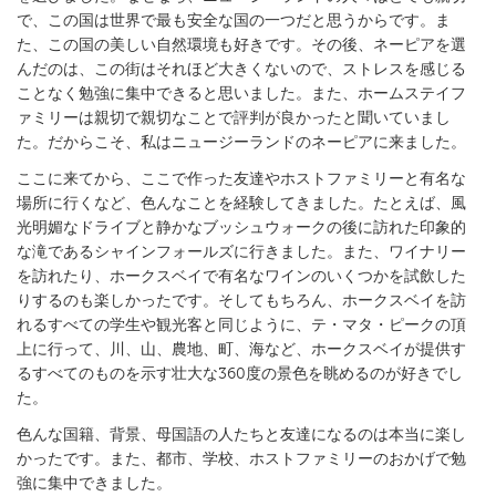
で、この国は世界で最も安全な国の一つだと思うからです。ま
た、この国の美しい自然環境も好きです。その後、ネーピアを選
んだのは、この街はそれほど大きくないので、ストレスを感じる
ことなく勉強に集中できると思いました。また、ホームステイフ
ァミリーは親切で親切なことで評判が良かったと聞いていまし
た。だからこそ、私はニュージーランドのネーピアに来ました。
ここに来てから、ここで作った友達やホストファミリーと有名な
場所に行くなど、色んなことを経験してきました。たとえば、風
光明媚なドライブと静かなブッシュウォークの後に訪れた印象的
な滝であるシャインフォールズに行きました。また、ワイナリー
を訪れたり、ホークスベイで有名なワインのいくつかを試飲した
りするのも楽しかったです。そしてもちろん、ホークスベイを訪
れるすべての学生や観光客と同じように、テ・マタ・ピークの頂
上に行って、川、山、農地、町、海など、ホークスベイが提供す
るすべてのものを示す壮大な360度の景色を眺めるのが好きでし
た。
色んな国籍、背景、母国語の人たちと友達になるのは本当に楽し
かったです。また、都市、学校、ホストファミリーのおかげで勉
強に集中できました。