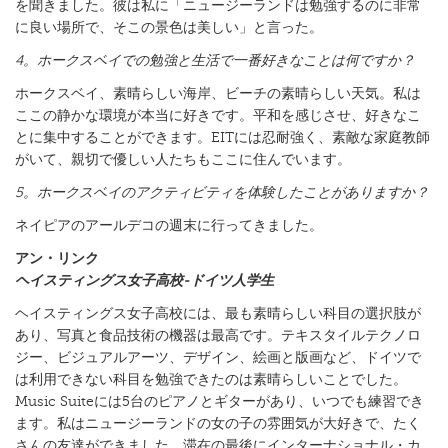
を聞きました。彼は私に「ニュージーランドは勉強するのに非常
に良い場所で、そこの景色は美しい」と言った。
4。ホークスベイでの勉強と生活で一番好きなことは何ですか？
ホークスベイ、素晴らしい海岸、ビーチの素晴らしい天気。私は
ここの静かな環境が本当に好きです。平和を感じさせ、好きなこ
とに集中することができます。EITには忍耐強く、素敵な家庭教師
がいて、親切で優しい人たちもここに住んでいます。
5。ホークスベイのアクティビティを体験したことがありますか？
ネイピアのアールデコの週末に行ってきました。
アン・リンク
ヘイスティングス女子高校-ドイツ人学生
ヘイスティングス女子高校には、最も素晴らしい科目の選択肢が
あり、写真と食品技術の機器は最高です。テキスタイルテクノロ
ジー、ビジュアルアーツ、デザイン、絵画と版画など、ドイツで
は利用できない科目を勉強できたのは素晴らしいことでした。
Music Suiteには5台のピアノとギターがあり、いつでも練習でき
ます。私はニュージーランドの女の子の雰囲気が大好きで、たく
さんの友達ができました。滞在の最後にインターナショナル・カ