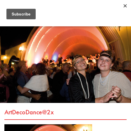
ArtDecoDance@2x