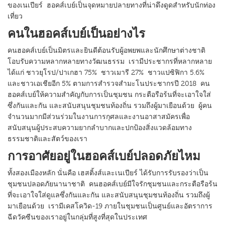
ของเนเปียร์ ฮอคส์เบย์เป็นจุดหมายปลายทางที่น่าดึงดูดสำหรับนักท่อง
เที่ยว
คนในฮอคส์เบย์เป็นอย่างไร
คนฮอคส์เบย์เป็นมิตรและยินดีต้อนรับผู้อพยพและนักศึกษาต่างชาติ
โอบรับความหลากหลายทางวัฒนธรรม เรามีประชากรที่หลากหลาย
ได้แก่ ชาวยุโรป/ปาเกฮา 75% ชาวเมารี 27% ชาวแปซิฟิกา 5.6%
และชาวเอเชียอีก 5% ตามการสำรวจสำมะโนประชากรปี 2018 คน
ฮอคส์เบย์ให้ความสำคัญกับการเป็นชุมชน กระตือรือร้นที่จะเอาใจใส่
ซึ่งกันและกัน และสนับสนุนชุมชนท้องถิ่น รวมถึงผู้มาเยือนด้วย ผู้คน
จำนวนมากมีส่วนร่วมในงานการกุศลและงานอาสาสมัครเพื่อ
สนับสนุนผู้ประสบความยากลำบากและปกป้องสิ่งแวดล้อมทาง
ธรรมชาติและสัตว์ของเรา
การอาศัยอยู่ในฮอคส์เบย์ปลอดภัยไหม
ทั้งสองเมืองหลัก นั่นคือ เฮสติ้งส์และเนเปียร์ ได้รับการรับรองว่าเป็น
ชุมชนปลอดภัยนานาชาติ คนฮอคส์เบย์มีใจรักชุมชนและกระตือรือร้น
ที่จะเอาใจใส่ดูแลซึ่งกันและกัน และสนับสนุนชุมชนท้องถิ่น รวมถึงผู้
มาเยือนด้วย เรามีเคสโควิด-19 ภายในชุมชนเป็นศูนย์และอัตราการ
ฉีดวัคซีนของเราอยู่ในกลุ่มที่สูงที่สุดในประเทศ