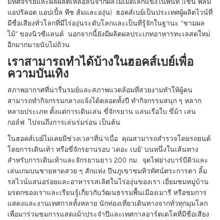
มหัศจรรย์และผลผลิตเหลือล้นจากผลไม้เม็ดเล็กแข็งในพื้นที่ (เช่น พลัม
แอปริคอต แอปเปิ้ล พีช ส้มและองุ่น) ฮอคส์เบย์เป็นประเทศผู้ผลิตไวน์ที่
มีชื่อเสียงทั่วโลกที่มีไร่องุ่นระดับโลกและเป็นที่รู้จักในฐานะ “ชามผล
ไม้” ของนิวซีแลนด์ นอกจากนี้ยังมีผลิตผลประเภทอาหารทะเลสดใหม่
อีกมากมายนับไม่ถ้วน
เราสามารถทำได้บ้างในฮอคส์เบย์เพื่อ
ความบันเทิง
สภาพอากาศที่น่ารื่นรมย์และสภาพแวดล้อมที่สวยงามทำให้ผู้คน
สามารถทำกิจกรรมกลางแจ้งได้ตลอดทั้งปี ทำกิจกรรมสนุก ๆ หลาก
หลายประเภท ตั้งแต่การเดินเล่น ขี่จักรยาน แล่นเรือใบ ขี่ม้า เล่น
กอล์ฟ ไปจนถึงการเล่นร่มร่อน เป็นต้น
ในฮอคส์เบย์ไม่เคยมีช่วงเวลาที่น่าเบื่อ คุณสามารถสำรวจโดยรถยนต์
โดยการเดินเท้า หรือขี่จักรยานรอบ ‘เดอะ เบย์’ บนหนึ่งในเส้นทาง
สำหรับการเดินเท้าและจักรยานยาว 200 กม. จุดไฟย่างบาร์บีคิวและ
เล่นเกมบนชายหาดสวย ๆ สักแห่ง ปีนภูเขาชมทิวทัศน์ตระการตา ลิ้ม
รสไวน์แสนอร่อยและอาหารรสเลิศในไร่องุ่นของเรา เยี่ยมชมหมู่บ้าน
มรดกของเราและเรียนรู้เกี่ยวกับวัฒนธรรมพื้นเมืองเมารี หรือชมการ
แสดงและงานเทศกาลทั้งหลาย นักท่องเที่ยวเดินทางจากทั่วทุกมุมโลก
เพื่อมาร่วมชมการแสดงม้าประจำปีและเทศกาลอาร์ตเดโคที่มีชื่อเสียง