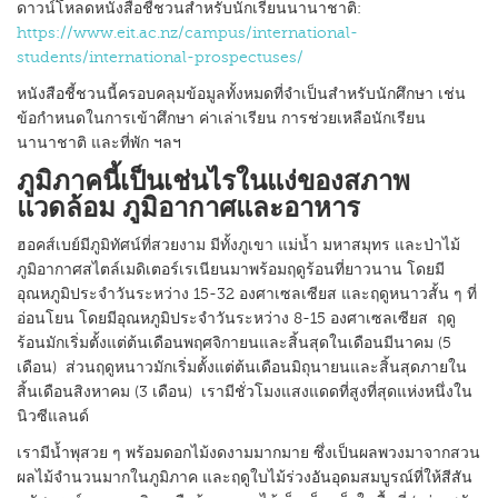
ดาวน์โหลดหนังสือชี้ชวนสำหรับนักเรียนนานาชาติ:
https://www.eit.ac.nz/campus/international-
students/international-prospectuses/
หนังสือชี้ชวนนี้ครอบคลุมข้อมูลทั้งหมดที่จำเป็นสำหรับนักศึกษา เช่น
ข้อกำหนดในการเข้าศึกษา ค่าเล่าเรียน การช่วยเหลือนักเรียน
นานาชาติ และที่พัก ฯลฯ
ภูมิภาคนี้เป็นเช่นไรในแง่ของสภาพ
แวดล้อม ภูมิอากาศและอาหาร
ฮอคส์เบย์มีภูมิทัศน์ที่สวยงาม มีทั้งภูเขา แม่น้ำ มหาสมุทร และป่าไม้
ภูมิอากาศสไตล์เมดิเตอร์เรเนียนมาพร้อมฤดูร้อนที่ยาวนาน โดยมี
อุณหภูมิประจำวันระหว่าง 15-32 องศาเซลเซียส และฤดูหนาวสั้น ๆ ที่
อ่อนโยน โดยมีอุณหภูมิประจำวันระหว่าง 8-15 องศาเซลเซียส ฤดู
ร้อนมักเริ่มตั้งแต่ต้นเดือนพฤศจิกายนและสิ้นสุดในเดือนมีนาคม (5
เดือน) ส่วนฤดูหนาวมักเริ่มตั้งแต่ต้นเดือนมิถุนายนและสิ้นสุดภายใน
สิ้นเดือนสิงหาคม (3 เดือน) เรามีชั่วโมงแสงแดดที่สูงที่สุดแห่งหนึ่งใน
นิวซีแลนด์
เรามีน้ำพุสวย ๆ พร้อมดอกไม้งดงามมากมาย ซึ่งเป็นผลพวงมาจากสวน
ผลไม้จำนวนมากในภูมิภาค และฤดูใบไม้ร่วงอันอุดมสมบูรณ์ที่ให้สีสัน