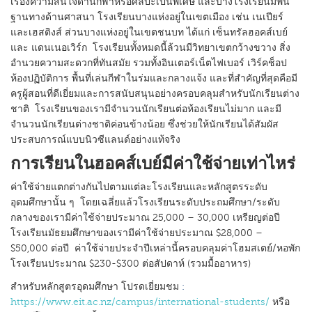
เรื่องความสนใจด้านกีฬาหรือศิลปะเป็นพิเศษ และบางโรงเรียนมีพื้น
ฐานทางด้านศาสนา โรงเรียนบางแห่งอยู่ในเขตเมือง เช่น เนเปียร์
และเฮสติงส์ ส่วนบางแห่งอยู่ในเขตชนบท ได้แก่ เซ็นทรัลฮอคส์เบย์
และ แดนเนอเวิร์ก โรงเรียนทั้งหมดนี้ล้วนมีวิทยาเขตกว้างขวาง สิ่ง
อำนวยความสะดวกที่ทันสมัย รวมทั้งอินเตอร์เน็ตไฟเบอร์ เวิร์คช็อป
ห้องปฏิบัติการ พื้นที่เล่นกีฬาในร่มและกลางแจ้ง และที่สำคัญที่สุดคือมี
ครูผู้สอนที่ดีเยี่ยมและการสนับสนุนอย่างครอบคลุมสำหรับนักเรียนต่าง
ชาติ โรงเรียนของเรามีจำนวนนักเรียนต่อห้องเรียนไม่มาก และมี
จำนวนนักเรียนต่างชาติค่อนข้างน้อย ซึ่งช่วยให้นักเรียนได้สัมผัส
ประสบการณ์แบบนิวซีแลนด์อย่างแท้จริง
การเรียนในฮอคส์เบย์มีค่าใช้จ่ายเท่าไหร่
ค่าใช้จ่ายแตกต่างกันไปตามแต่ละโรงเรียนและหลักสูตรระดับ
อุดมศึกษานั้น ๆ โดยเฉลี่ยแล้วโรงเรียนระดับประถมศึกษา/ระดับ
กลางของเรามีค่าใช้จ่ายประมาณ 25,000 – 30,000 เหรียญต่อปี
โรงเรียนมัธยมศึกษาของเรามีค่าใช้จ่ายประมาณ $28,000 –
$50,000 ต่อปี ค่าใช้จ่ายประจำปีเหล่านี้ครอบคลุมค่าโฮมสเตย์/หอพัก
โรงเรียนประมาณ $230-$300 ต่อสัปดาห์ (รวมมื้ออาหาร)
สำหรับหลักสูตรอุดมศึกษา โปรดเยี่ยมชม
:
https://www.eit.ac.nz/campus/international-students/
หรือ